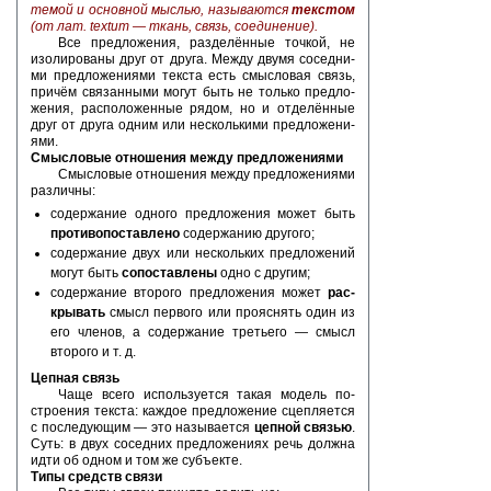
темой и ос­нов­ной мыс­лью, на­зы­ва­ют­ся
тек­стом
(от лат.
textum
— ткань, связь, со­еди­не­ние).
Все пред­ло­же­ния, раз­делённые точ­кой, не
изо­ли­ро­ва­ны друг от друга. Между двумя со­сед­ни­
ми пред­ло­же­ни­я­ми тек­ста есть смыс­ло­вая связь,
причём свя­зан­ны­ми могут быть не толь­ко пред­ло­
же­ния, рас­по­ло­жен­ные рядом, но и отделённые
друг от друга одним или не­сколь­ки­ми пред­ло­же­ни­
я­ми.
Смыс­ло­вые от­но­ше­ния между пред­ло­же­ни­я­ми
Смыс­ло­вые от­но­ше­ния между пред­ло­же­ни­я­ми
раз­лич­ны:
со­дер­жа­ние од­но­го пред­ло­же­ния может быть
про­ти­во­по­став­ле­но
со­дер­жа­нию дру­го­го;
со­дер­жа­ние двух или не­сколь­ких пред­ло­же­ний
могут быть
со­по­став­ле­ны
одно с дру­гим;
со­дер­жа­ние вто­ро­го пред­ло­же­ния может
рас­
кры­вать
смысл пер­во­го или про­яс­нять один из
его чле­нов, а со­дер­жа­ние тре­тье­го — смысл
вто­ро­го и т. д.
Цеп­ная связь
Чаще всего ис­поль­зу­ет­ся такая мо­дель по­
стро­е­ния тек­ста: каж­дое пред­ло­же­ние сцеп­ля­ет­ся
с по­сле­ду­ю­щим — это на­зы­ва­ет­ся
цеп­ной свя­зью
.
Суть: в двух со­сед­них пред­ло­же­ни­ях речь долж­на
идти об одном и том же субъ­ек­те.
Типы средств связи