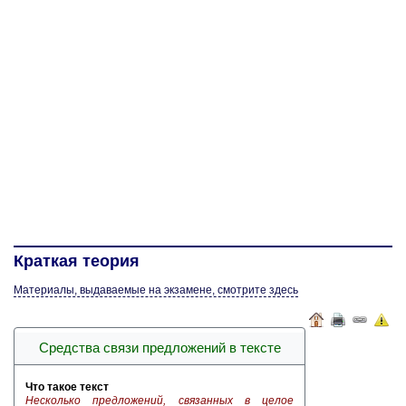
Краткая теория
Материалы, выдаваемые на экзамене, смотрите здесь
Сред­ства связи пред­ло­же­ний в тек­сте
Что такое текст
Не­сколь­ко пред­ло­же­ний, свя­зан­ных в целое