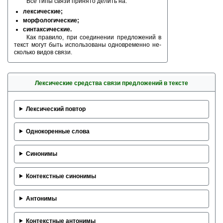
Все типы связи при­ня­то де­лить на:
лек­си­че­ские;
мор­фо­ло­ги­че­ские;
син­так­си­че­ские.
Как пра­ви­ло, при со­еди­не­нии пред­ло­же­ний в
текст могут быть ис­поль­зо­ва­ны од­но­вре­мен­но не­
сколь­ко видов связи.
Лек­си­че­ские сред­ства связи пред­ло­же­ний в тек­сте
Лек­си­че­ский по­втор
Од­но­ко­рен­ные слова
Си­но­ни­мы
Кон­текст­ные си­но­ни­мы
Ан­то­ни­мы
Кон­текст­ные ан­то­ни­мы